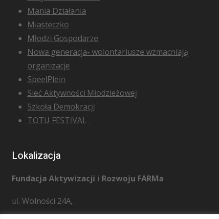
Mania Działania
Miasteczko
Młodzi Gospodarze
Nowa generacja- wolontariusze wzmacniają
organizacje
SpeelPlein
Sieć Aktywności Młodzieżowej
Szkoła Demokracji
TOTU FESTIVAL
Lokalizacja
Fundacja Aktywizacji i Rozwoju FARMa
ul. Wolności 24A,