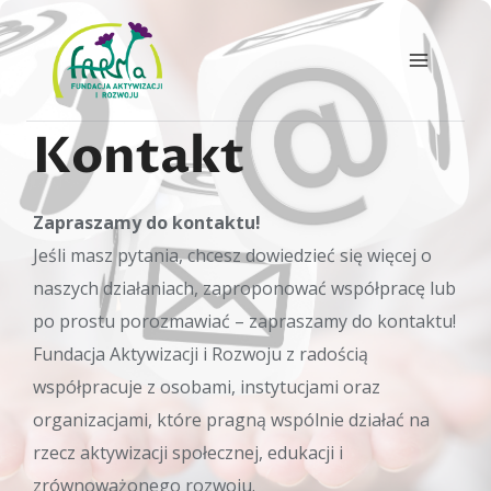
Przejdź
do
treści
Kontakt
Zapraszamy do kontaktu!
Jeśli masz pytania, chcesz dowiedzieć się więcej o
naszych działaniach, zaproponować współpracę lub
po prostu porozmawiać – zapraszamy do kontaktu!
Fundacja Aktywizacji i Rozwoju z radością
współpracuje z osobami, instytucjami oraz
organizacjami, które pragną wspólnie działać na
rzecz aktywizacji społecznej, edukacji i
zrównoważonego rozwoju.