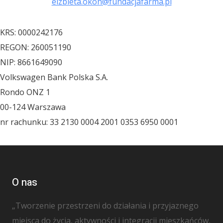
elzbieta.okon@fundacjafarma.pl
KRS: 0000242176
REGON: 260051190
NIP: 8661649090
Volkswagen Bank Polska S.A.
Rondo ONZ 1
00-124 Warszawa
nr rachunku: 33 2130 0004 2001 0353 6950 0001
O nas
„Tworzenie przestrzeni do działania i przyjaznego
miejsca do życia, aktywności i integracji mieszkańców,