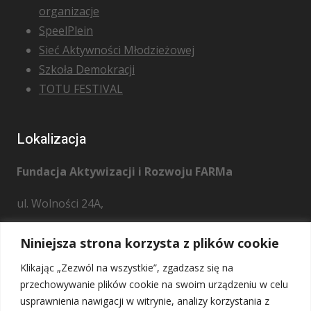
organizacje
SpeelPlein
Sieć Aktywności Młodzieżowej
Szkoła Demokracji
TOTU FESTIVAL
Lokalizacja
Fundacja Aktywizacji i Rozwoju FARMa
ul. Wolności 24A,
28 – 221 Osiek
Niniejsza strona korzysta z plików cookie
Klikając „Zezwól na wszystkie”, zgadzasz się na
przechowywanie plików cookie na swoim urządzeniu w celu
usprawnienia nawigacji w witrynie, analizy korzystania z