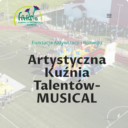
Przejdź
do
treści
Fundacja Aktywizacji i Rozwoju
Artystyczna
Kuźnia
Talentów-
MUSICAL