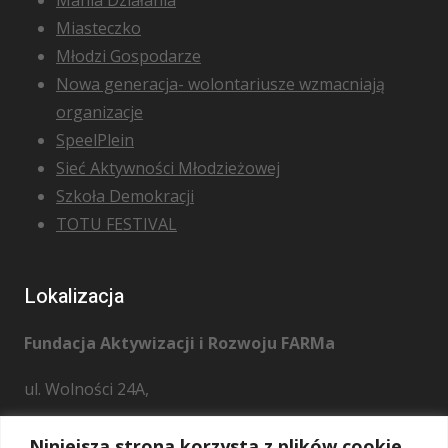
Miasteczko
Młodzi Gospodarze
Nowa generacja- wolontariusze wzmacniają
organizacje
SpeelPlein
Sieć Aktywności Młodzieżowej
Szkoła Demokracji
TOTU FESTIVAL
Lokalizacja
Fundacja Aktywizacji i Rozwoju FARMa
ul. Wolności 24A,
28 – 221 Osiek
Niniejsza strona korzysta z plików cookie