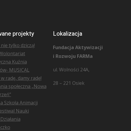
wane projekty
Lokalizacja
nie tylko dziczą!
Fundacja Aktywizacji
 Wolontariat
i Rozwoju FARMa
yczna Kuźnia
ul. Wolności 24A,
tów- MUSICAL
w radę, damy radę!
28 – 221 Osiek
nia społeczna „Nowa
rzeń”
a Szkoła Animacji
estiwal Nauki
Działania
eczko