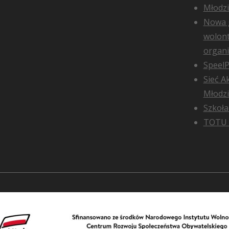
Młodz
Nowa 
wolont
organi
SpeelP
Sieć A
Młodz
Szkoła
TOTU 