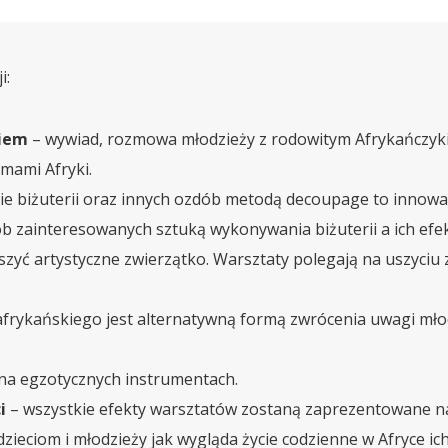
i:
kiem
– wywiad, rozmowa młodzieży z rodowitym Afrykańczyki
emami Afryki.
e biżuterii oraz innych ozdób metodą decoupage to innow
b zainteresowanych sztuką wykonywania biżuterii a ich efek
 uszyć artystyczne zwierzątko. Warsztaty polegają na uszyciu
frykańskiego jest alternatywną formą zwrócenia uwagi młodz
na egzotycznych instrumentach.
ci
– wszystkie efekty warsztatów zostaną zaprezentowane n
dzieciom i młodzieży jak wygląda życie codzienne w Afryce ich