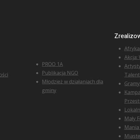
Zrealizo
Linki
Afryka 
Akcja:
PROO 1A
Artyst
Publikacja NGO
ości
Talen
Młodzież w działaniach dla
Gramy 
gminy
Kampa
Przest
Lokaln
Mały F
Mania 
Miast