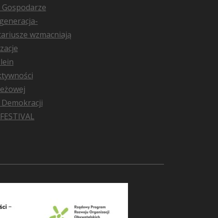
i Gospodarze
generacja-
ariusze wzmacniają
zacje
lein
ktywności
ieżowej
 Demokracji
FESTIVAL