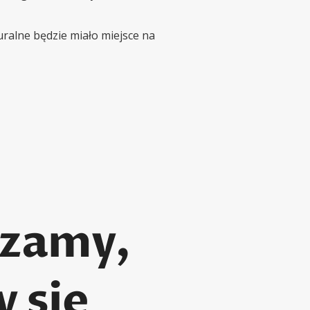
uralne będzie miało miejsce na
dzamy,
y się